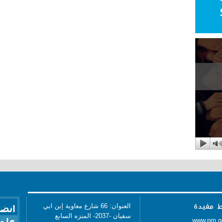
العنوان: 66 شارع معاوية إبن ابي
سفيان -2037- المنزه السابع
www.pm.g