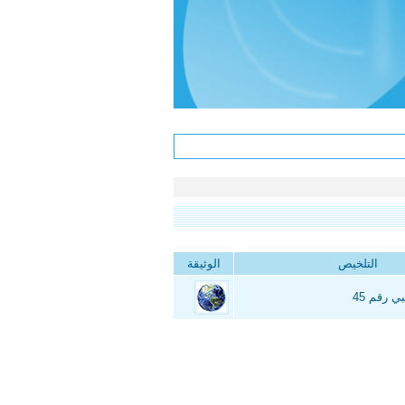
التلخيص
الوثيقة
ي رقم 45