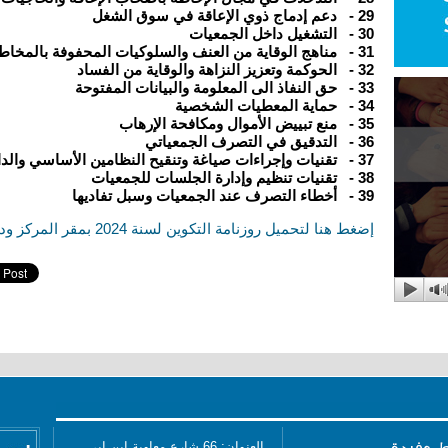
29
-
دعم إدماج ذوي الإعاقة في سوق الشغل
30
-
التشغيل داخل الجمعيات
31
-
مناهج الوقاية من العنف والسلوكيات المحفوفة بالمخاط
32
-
الحوكمة وتعزيز النزاهة والوقاية من الفساد
33
-
حق النفاذ الى المعلومة والبيانات المفتوحة
34
-
حماية المعطيات الشخصية
35
-
منع تبييض الأموال ومكافحة الإرهاب
36
-
التدقيق في التصرف الجمعياتي
37
-
تقنيات وإجراءات صياغة وتنقيح النظامين الأساسي والد
38
-
تقنيات تنظيم وإدارة الجلسات للجمعيات
39
-
أخطاء التصرف عند الجمعيات وسبل تفاديها
إضغط هنا لتحميل روزنامة التكوين لسنة 2024 بمقر المركز وداخل ولايات الجمهورية.
العنوان: 66 شارع معاوية إبن ابي