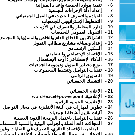
6
-
تنمية موارد الجمعية وإعداد الميزانية
7
-
إعداد أدلة الإجراءات للجمعية
8
-
القيادة والتصرف الحديث في العمل الجمعياتي
9
-
التخطيط الإستراتيجي للجمعيات
10
-
إدارة المخاطر والتصرف في الأزمات
11
-
التمويل العمومي للجمعيات
12
-
الشراكة بين القطاع العام والخاص والمسؤولية المجتمعي
13
-
إعداد وصياغة مشاريع مطالب التمويل
14
-
التمكين الإقتصادي
15
-
الإقتصاد الإجتماعي والتضامني
16
-
الذكاء الإصطناعي: أوجه الإستعمال
17
-
تنويع مصادر التمويل وديمومة الجمعيات
18
-
تقنيات التواصل وتنشيط المجموعات
19
-
التسويق الرقمي
20
-
التشبيك الجمعياتي
21
-
الإعلام الجمعياتي
22
-
الإعلامية:
word+excel+powerpoint
23
-
الإعلامية: الحماية الرقمية
24
-
تطوير المهارات في اللغة الأنقليزية في مجال التواصل
25
-
آليات تقييم أنشطة الجمعيات
26
-
تقنيات التواصل باعتماد البرمجة اللغوية العصبية
27
-
المجالات ذات الصلة بالجوانب البيئية والتنمية المستدامة 
المناخية، الإقتصاد الدائري، التصرف في النفايات وغ
28
-
التدخلات في مجال الإحاطة بأصحاب الإعاقة والحاجيات