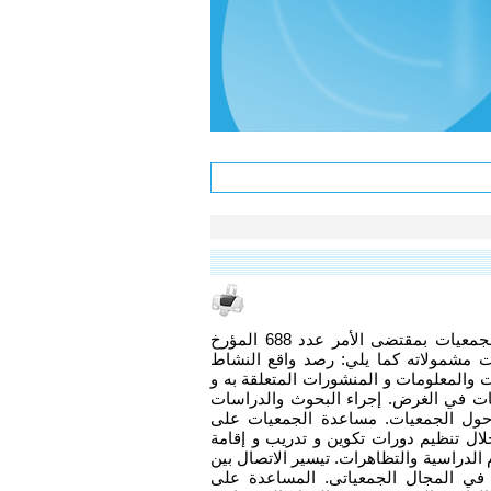
تم إحداث مركز “إفادة” للجمعيات بمقتضى الأمر عدد 688 المؤرخ
ل 2000 و حددت مشمولاته كما يلي: رصد واقع النشاط
 والمعلومات و المنشورات المتعلقة به و
مات في الغرض. إجراء البحوث والدراسات
ة حول الجمعيات. مساعدة الجمعيات على
لال تنظيم دورات تكوين و تدريب و إقامة
م الدراسية والتظاهرات. تيسير الاتصال بين
في المجال الجمعياتى. المساعدة على