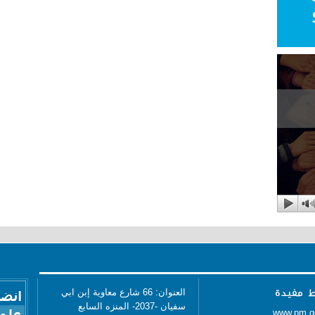
العنوان: 66 شارع معاوية إبن ابي
سفيان -2037- المنزه السابع
www.pm.g