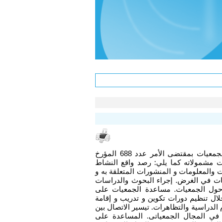
تم إحداث مركز “إفادة” للجمعيات بمقتضى الأمر عدد 688 المؤرخ
ل 2000 و حددت مشمولاته كما يلي: رصد واقع النشاط
 والمعلومات و المنشورات المتعلقة به و
مات في الغرض. إجراء البحوث والدراسات
ة حول الجمعيات. مساعدة الجمعيات على
لال تنظيم دورات تكوين و تدريب و إقامة
م الدراسية والتظاهرات. تيسير الاتصال بين
في المجال الجمعياتى. المساعدة على