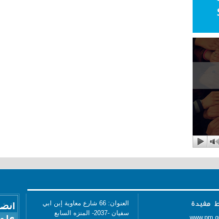
العنوان: 66 شارع معاوية إبن ابي
سفيان -2037- المنزه السابع
www.pm.g