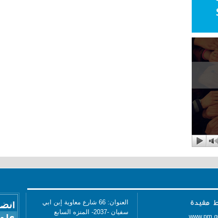
العنوان: 66 شارع معاوية إبن ابي
سفيان -2037- المنزه السابع
www.pm.g