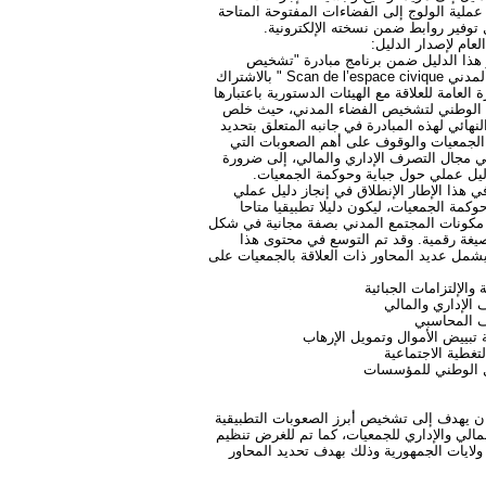
ملية الولوج إلى الفضاءات المفتوحة المتاحة
توفير روابط ضمن نسخته الإلكترونية.
لعام لإصدار الدليل:
 هذا الدليل ضمن برنامج مبادرة "تشخيص
الفضاء المدني Scan de l’espace civique " بالاشتراك
ة العامة للعلاقة مع الهيئات الدستورية باعتبارها
الوطني لتشخيص الفضاء المدني، حيث خلص
النهائي لهذه المبادرة في جانبه المتعلق بتحديد
الجمعيات والوقوف على أهم الصعوبات التي
في مجال التصرف الإداري والمالي، إلى ضرورة
ليل عملي حول جباية وحوكمة الجمعيات.
ي هذا الإطار الإنطلاق في إنجاز دليل عملي
حوكمة الجمعيات، ليكون دليلا تطبيقيا متاحا
مكونات المجتمع المدني بصفة مجانية في شكل
غة رقمية. وقد تم التوسع في محتوى هذا
يشمل عديد المحاور ذات العلاقة بالجمعيات على
 والإلتزامات الجبائية
 الإداري والمالي
ف المحاسبي
 تبييض الأموال وتمويل الإرهاب
لتغطية الاجتماعية
 الوطني للمؤسسات
كان يهدف إلى تشخيص أبرز الصعوبات التطبيقية
الي والإداري للجمعيات، كما تم للغرض تنظيم
يات من مختلف ولايات الجمهورية وذلك بهدف تحديد المحاور