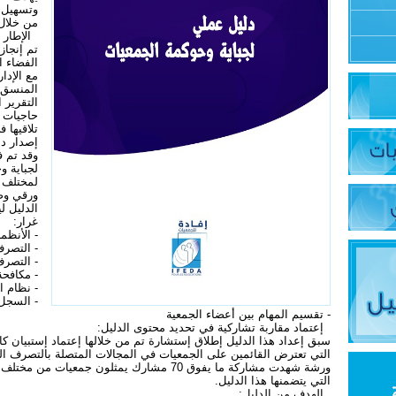
وتسهيل ع
من خلال 
الإطار ا
تم إنجاز
مع الإدار
المنسق 
التقرير 
حاجيات 
تلاقيها 
إصدار د
وقد تم ف
لجباية و
لمختلف 
ورقي وصي
الدليل ل
غرار:
- الأنظمة
- التصرف
- التصر
- مكافحة
- نظام ا
- السجل
- تقسيم المهام بين أعضاء الجمعية
إعتماد مقاربة تشاركية في تحديد محتوى الدليل:
سبق إعداد هذا الدليل إطلاق إستشارة تم من خلالها إعتماد إستبيان 
التي تعترض القائمين على الجمعيات في المجالات المتصلة بالتصرف الم
ورشة شهدت مشاركة ما يفوق 70 مشارك يمثلون جمع
التي يتضمنها هذا الدليل.
الهدف من الدليل: