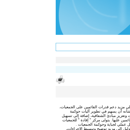
ى مزيد دعم قدرات القائمين على الجمعيات،
شأنه أن يسهم في تطوير آليات حوكمة
 وتعزيز مبادئ الشفافية، إضافة إلى تسهيل
ائمين عليها. يتولى مركز " إفادة " للجمعيات
 عملي لجباية وحوكمة الجمعيات .
ليل إلى مزيد توضيح وتبسيط الإجراءات،