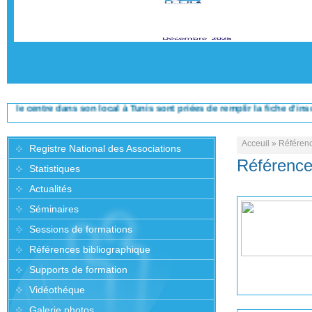
entre dans son local à Tunis sont priées de remplir la fiche d'inscription
Acceuil
»
Référenc
Registre National des Associations
Référence
Statistiques
Actualités
Séminaires
Sessions de formations
Références bibliographique
Supports de formation
Vidéothéque
Galerie photos