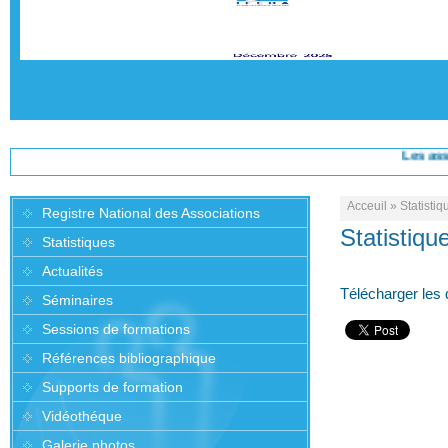
Les associat
Acceuil
»
Statistiq
Registre National des Associations
Statistiqu
Statistiques
Actualités
Télécharger les 
Séminaires
Sessions de formations
Références bibliographique
Supports de formation
Vidéothéque
Galerie photos