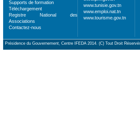
Supports de formation
www.tunisie.gov.tn
Téléchargement
www.emploi.nat.tn
Registre National des
www.tourisme.gov.tn
Associations
Contactez-nous
Présidence du Gouvernement, Centre IFEDA 2014. (C) Tout Droit Réservé