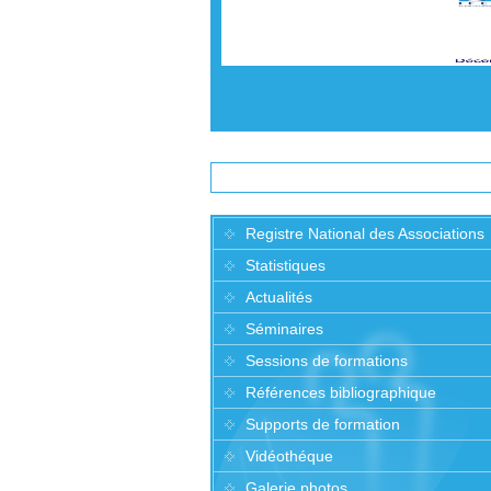
Registre National des Associations
Statistiques
Actualités
Séminaires
Sessions de formations
Références bibliographique
Supports de formation
Vidéothéque
Galerie photos