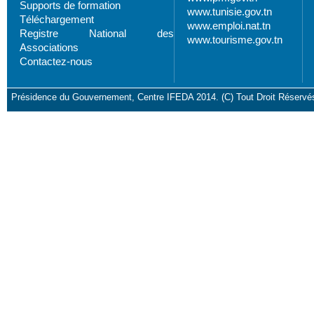
Supports de formation
www.tunisie.gov.tn
Téléchargement
www.emploi.nat.tn
Registre National des
www.tourisme.gov.tn
Associations
Contactez-nous
Présidence du Gouvernement, Centre IFEDA 2014. (C) Tout Droit Réservé