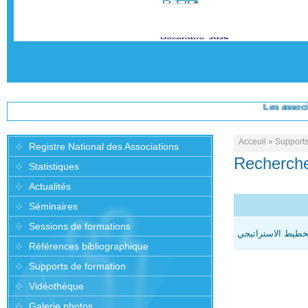
Les association
Acceuil
»
Supports
Registre National des Associations
Recherche
Statistiques
Actualités
Séminaires
Sessions de formations
تخطيط الاستراتيجي
Références bibliographique
Supports de formation
Vidéothéque
Galerie photos